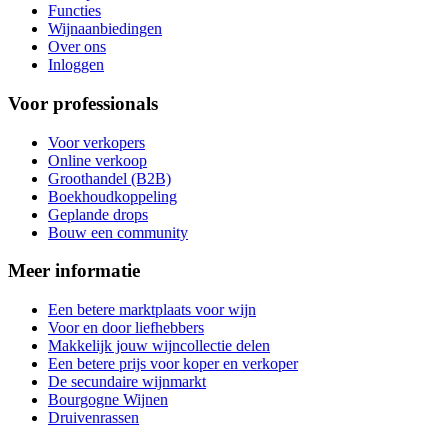
Functies
Wijnaanbiedingen
Over ons
Inloggen
Voor professionals
Voor verkopers
Online verkoop
Groothandel (B2B)
Boekhoudkoppeling
Geplande drops
Bouw een community
Meer informatie
Een betere marktplaats voor wijn
Voor en door liefhebbers
Makkelijk jouw wijncollectie delen
Een betere prijs voor koper en verkoper
De secundaire wijnmarkt
Bourgogne Wijnen
Druivenrassen