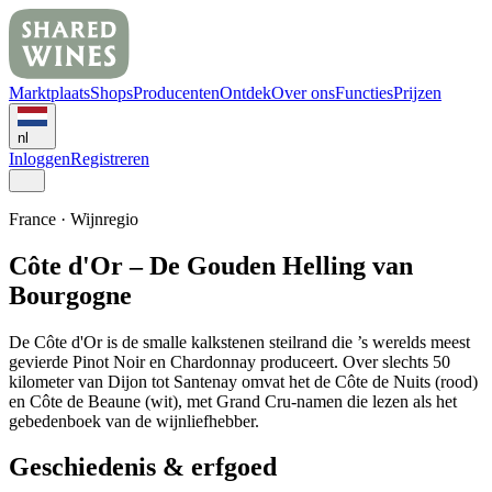
Marktplaats
Shops
Producenten
Ontdek
Over ons
Functies
Prijzen
nl
Inloggen
Registreren
France
·
Wijnregio
Côte d'Or – De Gouden Helling van
Bourgogne
De Côte d'Or is de smalle kalkstenen steilrand die ’s werelds meest
gevierde Pinot Noir en Chardonnay produceert. Over slechts 50
kilometer van Dijon tot Santenay omvat het de Côte de Nuits (rood)
en Côte de Beaune (wit), met Grand Cru-namen die lezen als het
gebedenboek van de wijnliefhebber.
Geschiedenis & erfgoed