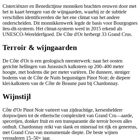
Cisterciënzer en Benedictijnse monniken brachten eeuwen door met
het in kaart brengen van de wijngaarden, waarbij ze de subtiele
verschillen identificeerden die het ene climat van het andere
onderscheiden. Dit monnikkenwerk legde de basis voor Bourgognes
lieu-dit-systeem. Het climat-systeem werd in 2015 erkend als
UNESCO-Werelderfgoed. De Côte d'Or herbergt 33 Grand Crus.
Terroir & wijngaarden
De Côte d'Or is een geologisch meesterwerk: naar het oosten
gerichte hellingen van Jurassisch kalksteen op 200–400 meter
hoogte, met bodems die per meter variëren. De dunnere, steniger
bodems van de Côte de Nuits begunstigen Pinot Noir; de diepere
klei-kalksteen van de Côte de Beaune past bij Chardonnay.
Wijnstijl
Côte d'Or Pinot Noir varieert van zijdeachtige, kersenheldere
dorpswijnen tot de etherische complexiteit van Grand Cru—aarde,
specerijen, donker fruit en een transparantie die terroir boven alles
onthult. Chardonnay reikt van slank en mineraal tot rijk en genereus,
met Grand Crus van monumentale diepte. De beste wijnen
verouderen 15–50+ jaar.