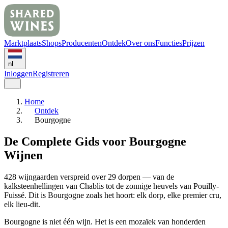
Marktplaats
Shops
Producenten
Ontdek
Over ons
Functies
Prijzen
nl
Inloggen
Registreren
Home
Ontdek
Bourgogne
De Complete Gids voor Bourgogne
Wijnen
428 wijngaarden verspreid over 29 dorpen — van de
kalksteenhellingen van Chablis tot de zonnige heuvels van Pouilly-
Fuissé. Dit is Bourgogne zoals het hoort: elk dorp, elke premier cru,
elk lieu-dit.
Bourgogne is niet één wijn. Het is een mozaïek van honderden