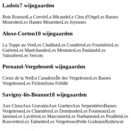
Ladoix
7
wijngaarden
Bois Roussot
La Corvée
La Micaude
Le Clou d'Orge
Les Basses
Mourottes
Les Hautes Mourottes
Les Joyeuses
Aloxe-Corton
10
wijngaarden
La Toppe au Vert
Les Chaillots
Les Coutières
Les Fournières
Les
Guérets
Les Maréchaudes
Les Moutotes
Les Paulands
Les
Valozières
Les Vercots
Pernand-Vergelesses
6
wijngaarden
Creux de la Net
En Caradeux
Île des Vergelesses
Les Basses
Vergelesses
Les Fichots
Sous Frétille
Savigny-lès-Beaune
18
wijngaarden
Aux Clous
Aux Gravains
Aux Guettes
Aux Serpentières
Basses
Vergelesses
Les Charnières
Les Dominodes
Les Fourneaux
Les
Jarrons
Les Lavières
Les Marconnets
Les Narbantons
Les Peuillets
Les
Rouvrettes
Les Talmettes
Les Vergelesses
Petits Godeaux
Redrescut