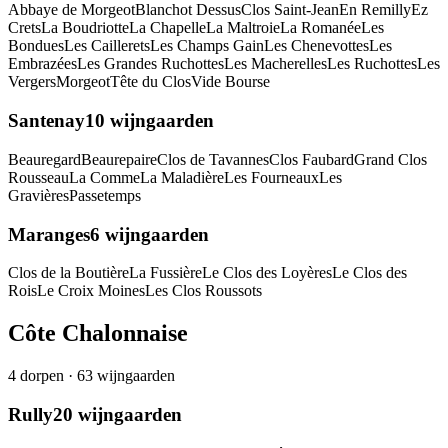
Abbaye de Morgeot
Blanchot Dessus
Clos Saint-Jean
En Remilly
Ez
Crets
La Boudriotte
La Chapelle
La Maltroie
La Romanée
Les
Bondues
Les Caillerets
Les Champs Gain
Les Chenevottes
Les
Embrazées
Les Grandes Ruchottes
Les Macherelles
Les Ruchottes
Les
Vergers
Morgeot
Tête du Clos
Vide Bourse
Santenay
10
wijngaarden
Beauregard
Beaurepaire
Clos de Tavannes
Clos Faubard
Grand Clos
Rousseau
La Comme
La Maladière
Les Fourneaux
Les
Gravières
Passetemps
Maranges
6
wijngaarden
Clos de la Boutière
La Fussière
Le Clos des Loyères
Le Clos des
Rois
Le Croix Moines
Les Clos Roussots
Côte Chalonnaise
4
dorpen
·
63
wijngaarden
Rully
20
wijngaarden