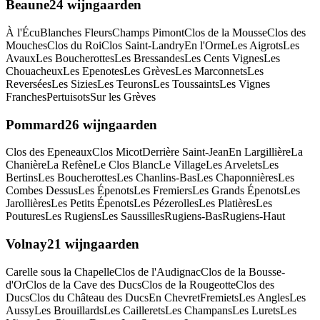
Beaune
24
wijngaarden
À l'Écu
Blanches Fleurs
Champs Pimont
Clos de la Mousse
Clos des
Mouches
Clos du Roi
Clos Saint-Landry
En l'Orme
Les Aigrots
Les
Avaux
Les Boucherottes
Les Bressandes
Les Cents Vignes
Les
Chouacheux
Les Epenotes
Les Grèves
Les Marconnets
Les
Reversées
Les Sizies
Les Teurons
Les Toussaints
Les Vignes
Franches
Pertuisots
Sur les Grèves
Pommard
26
wijngaarden
Clos des Epeneaux
Clos Micot
Derrière Saint-Jean
En Largillière
La
Chanière
La Refène
Le Clos Blanc
Le Village
Les Arvelets
Les
Bertins
Les Boucherottes
Les Chanlins-Bas
Les Chaponnières
Les
Combes Dessus
Les Épenots
Les Fremiers
Les Grands Épenots
Les
Jarollières
Les Petits Épenots
Les Pézerolles
Les Platières
Les
Poutures
Les Rugiens
Les Saussilles
Rugiens-Bas
Rugiens-Haut
Volnay
21
wijngaarden
Carelle sous la Chapelle
Clos de l'Audignac
Clos de la Bousse-
d'Or
Clos de la Cave des Ducs
Clos de la Rougeotte
Clos des
Ducs
Clos du Château des Ducs
En Chevret
Fremiets
Les Angles
Les
Aussy
Les Brouillards
Les Caillerets
Les Champans
Les Lurets
Les