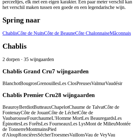
perceeltjes, elk met een eigen karakter. Een paar meter verschil kan
het verschil maken tussen een goede en een legendarische wijn.
Spring naar
Chablis
Côte de Nuits
Côte de Beaune
Côte Chalonnaise
Mâconnais
Chablis
2
dorpen
·
35
wijngaarden
Chablis Grand Cru
7
wijngaarden
Blanchot
Bougros
Grenouilles
Les Clos
Preuses
Valmur
Vaudésir
Chablis Premier Cru
28
wijngaarden
Beauroy
Berdiot
Butteaux
Chapelot
Chaume de Talvat
Côte de
Fontenay
Côte de Jouan
Côte de Léchet
Côte de
Vaubarousse
Fourchaume
L'Homme Mort
Les Beauregards
Les
Épinottes
Les Forêts
Les Fourneaux
Les Lys
Mont de Milieu
Montée
de Tonnerre
Montmains
Pied
d'Aloup
Roncières
Sécher
Troesmes
Vaillons
Vau de Vey
Vau