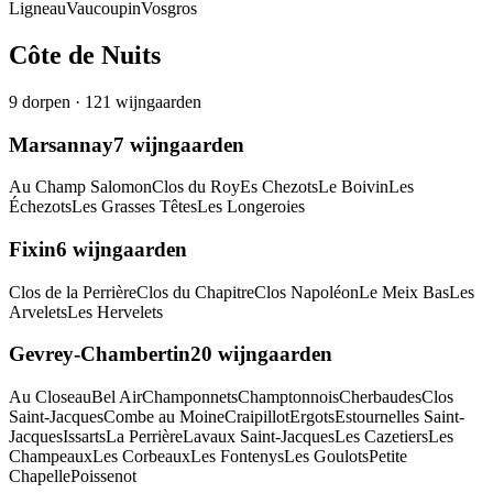
Ligneau
Vaucoupin
Vosgros
Côte de Nuits
9
dorpen
·
121
wijngaarden
Marsannay
7
wijngaarden
Au Champ Salomon
Clos du Roy
Es Chezots
Le Boivin
Les
Échezots
Les Grasses Têtes
Les Longeroies
Fixin
6
wijngaarden
Clos de la Perrière
Clos du Chapitre
Clos Napoléon
Le Meix Bas
Les
Arvelets
Les Hervelets
Gevrey-Chambertin
20
wijngaarden
Au Closeau
Bel Air
Champonnets
Champtonnois
Cherbaudes
Clos
Saint-Jacques
Combe au Moine
Craipillot
Ergots
Estournelles Saint-
Jacques
Issarts
La Perrière
Lavaux Saint-Jacques
Les Cazetiers
Les
Champeaux
Les Corbeaux
Les Fontenys
Les Goulots
Petite
Chapelle
Poissenot