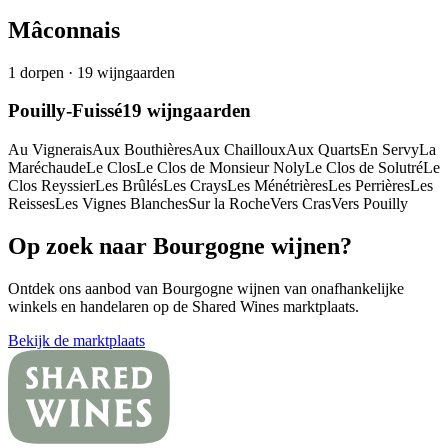
Mâconnais
1
dorpen
·
19
wijngaarden
Pouilly-Fuissé
19
wijngaarden
Au Vignerais
Aux Bouthières
Aux Chailloux
Aux Quarts
En Servy
La
Maréchaude
Le Clos
Le Clos de Monsieur Noly
Le Clos de Solutré
Le
Clos Reyssier
Les Brûlés
Les Crays
Les Ménétrières
Les Perrières
Les
Reisses
Les Vignes Blanches
Sur la Roche
Vers Cras
Vers Pouilly
Op zoek naar Bourgogne wijnen?
Ontdek ons aanbod van Bourgogne wijnen van onafhankelijke
winkels en handelaren op de Shared Wines marktplaats.
Bekijk de marktplaats