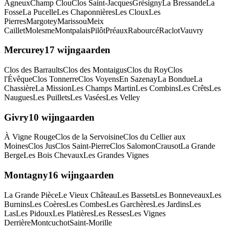
Agneux
Champ Clou
Clos Saint-Jacques
Grésigny
La Bressande
La
Fosse
La Pucelle
Les Chaponnières
Les Cloux
Les
Pierres
Margotey
Marissou
Meix
Caillet
Molesme
Montpalais
Pilôt
Préaux
Rabourcé
Raclot
Vauvry
Mercurey
17
wijngaarden
Clos des Barraults
Clos des Montaigus
Clos du Roy
Clos
l'Évêque
Clos Tonnerre
Clos Voyens
En Sazenay
La Bondue
La
Chassière
La Mission
Les Champs Martin
Les Combins
Les Crêts
Les
Naugues
Les Puillets
Les Vasées
Les Velley
Givry
10
wijngaarden
À Vigne Rouge
Clos de la Servoisine
Clos du Cellier aux
Moines
Clos Jus
Clos Saint-Pierre
Clos Salomon
Crausot
La Grande
Berge
Les Bois Chevaux
Les Grandes Vignes
Montagny
16
wijngaarden
La Grande Pièce
Le Vieux Château
Les Bassets
Les Bonneveaux
Les
Burnins
Les Coères
Les Combes
Les Garchères
Les Jardins
Les
Las
Les Pidoux
Les Platières
Les Resses
Les Vignes
Derrière
Montcuchot
Saint-Morille