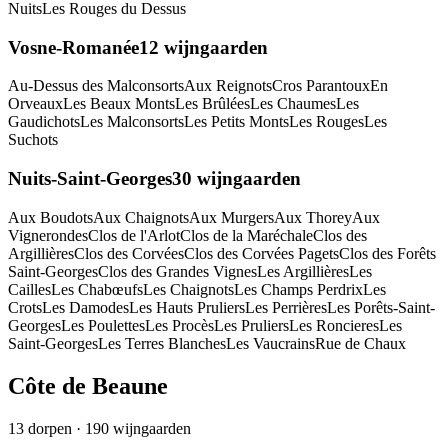
Nuits
Les Rouges du Dessus
Vosne-Romanée
12
wijngaarden
Au-Dessus des Malconsorts
Aux Reignots
Cros Parantoux
En
Orveaux
Les Beaux Monts
Les Brûlées
Les Chaumes
Les
Gaudichots
Les Malconsorts
Les Petits Monts
Les Rouges
Les
Suchots
Nuits-Saint-Georges
30
wijngaarden
Aux Boudots
Aux Chaignots
Aux Murgers
Aux Thorey
Aux
Vignerondes
Clos de l'Arlot
Clos de la Maréchale
Clos des
Argillières
Clos des Corvées
Clos des Corvées Pagets
Clos des Forêts
Saint-Georges
Clos des Grandes Vignes
Les Argillières
Les
Cailles
Les Chabœufs
Les Chaignots
Les Champs Perdrix
Les
Crots
Les Damodes
Les Hauts Pruliers
Les Perrières
Les Porêts-Saint-
Georges
Les Poulettes
Les Procès
Les Pruliers
Les Roncieres
Les
Saint-Georges
Les Terres Blanches
Les Vaucrains
Rue de Chaux
Côte de Beaune
13
dorpen
·
190
wijngaarden