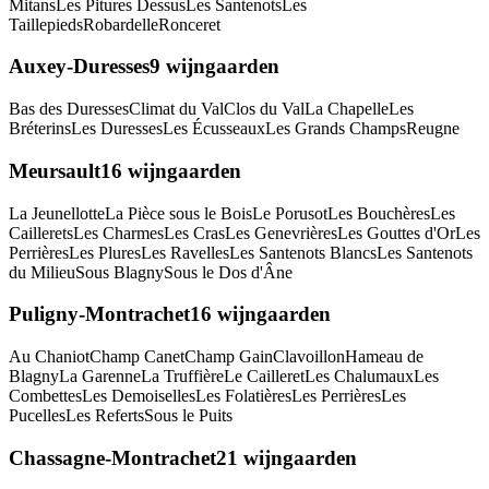
Mitans
Les Pitures Dessus
Les Santenots
Les
Taillepieds
Robardelle
Ronceret
Auxey-Duresses
9
wijngaarden
Bas des Duresses
Climat du Val
Clos du Val
La Chapelle
Les
Bréterins
Les Duresses
Les Écusseaux
Les Grands Champs
Reugne
Meursault
16
wijngaarden
La Jeunellotte
La Pièce sous le Bois
Le Porusot
Les Bouchères
Les
Caillerets
Les Charmes
Les Cras
Les Genevrières
Les Gouttes d'Or
Les
Perrières
Les Plures
Les Ravelles
Les Santenots Blancs
Les Santenots
du Milieu
Sous Blagny
Sous le Dos d'Âne
Puligny-Montrachet
16
wijngaarden
Au Chaniot
Champ Canet
Champ Gain
Clavoillon
Hameau de
Blagny
La Garenne
La Truffière
Le Cailleret
Les Chalumaux
Les
Combettes
Les Demoiselles
Les Folatières
Les Perrières
Les
Pucelles
Les Referts
Sous le Puits
Chassagne-Montrachet
21
wijngaarden