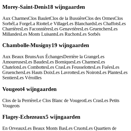
Morey-Saint-Denis
18
wijngaarden
Aux Charmes
Clos Baulet
Clos de la Bussière
Clos des Ormes
Clos
Sorbé
La Forge
La Riotte
Le Village
Les Blanchards
Les Chaffots
Les
Charrières
Les Faconnières
Les Genavrières
Les Gruenchers
Les
Millandes
Les Monts Luisants
Les Ruchots
Les Sorbés
Chambolle-Musigny
19
wijngaarden
Aux Beaux Bruns
Aux Échanges
Derrière la Grange
Les
Amoureuses
Les Baudes
Les Borniques
Les Charmes
Les
Chatelots
Les Combottes
Les Cras
Les Feusselottes
Les Fuées
Les
Gruenchers
Les Hauts Doix
Les Lavrottes
Les Noirots
Les Plantes
Les
Sentiers
Les Véroilles
Vougeot
4
wijngaarden
Clos de la Perrière
Le Clos Blanc de Vougeot
Les Cras
Les Petits
Vougeots
Flagey-Echezeaux
5
wijngaarden
En Orveaux
Les Beaux Monts Bas
Les Cruots
Les Quartiers de