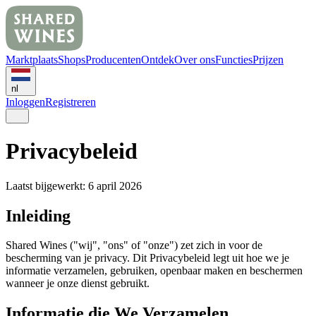
Marktplaats
Shops
Producenten
Ontdek
Over ons
Functies
Prijzen
nl
Inloggen
Registreren
Privacybeleid
Laatst bijgewerkt: 6 april 2026
Inleiding
Shared Wines ("wij", "ons" of "onze") zet zich in voor de
bescherming van je privacy. Dit Privacybeleid legt uit hoe we je
informatie verzamelen, gebruiken, openbaar maken en beschermen
wanneer je onze dienst gebruikt.
Informatie die We Verzamelen