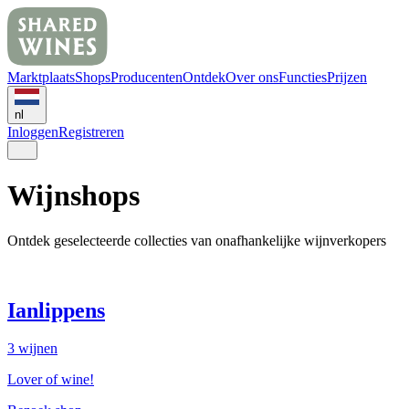
Marktplaats
Shops
Producenten
Ontdek
Over ons
Functies
Prijzen
nl
Inloggen
Registreren
Wijnshops
Ontdek geselecteerde collecties van onafhankelijke wijnverkopers
Ianlippens
3
wijnen
Lover of wine!