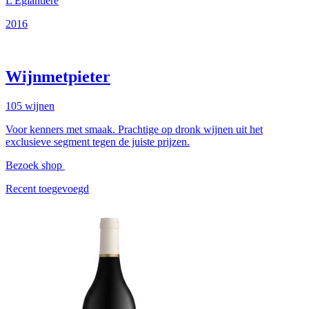
L'Églantière
2016
Wijnmetpieter
105
wijnen
Voor kenners met smaak. Prachtige op dronk wijnen uit het
exclusieve segment tegen de juiste prijzen.
Bezoek shop
Recent toegevoegd