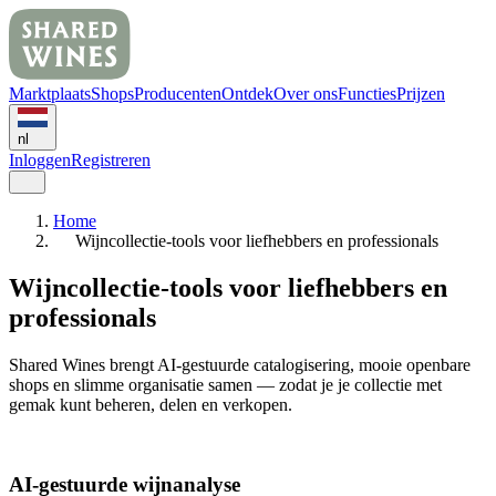
Marktplaats
Shops
Producenten
Ontdek
Over ons
Functies
Prijzen
nl
Inloggen
Registreren
Home
Wijncollectie-tools voor liefhebbers en professionals
Wijncollectie-tools voor liefhebbers en
professionals
Shared Wines brengt AI-gestuurde catalogisering, mooie openbare
shops en slimme organisatie samen — zodat je je collectie met
gemak kunt beheren, delen en verkopen.
AI-gestuurde wijnanalyse