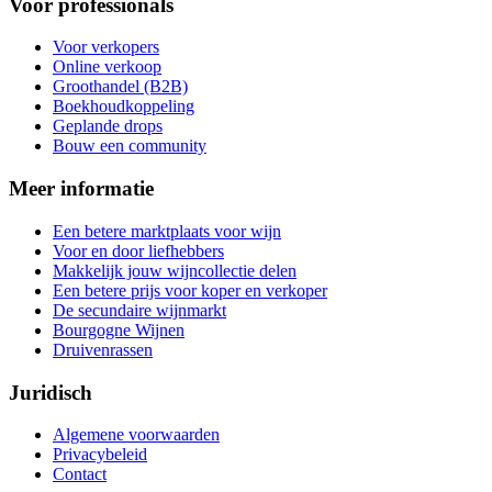
Voor professionals
Voor verkopers
Online verkoop
Groothandel (B2B)
Boekhoudkoppeling
Geplande drops
Bouw een community
Meer informatie
Een betere marktplaats voor wijn
Voor en door liefhebbers
Makkelijk jouw wijncollectie delen
Een betere prijs voor koper en verkoper
De secundaire wijnmarkt
Bourgogne Wijnen
Druivenrassen
Juridisch
Algemene voorwaarden
Privacybeleid
Contact