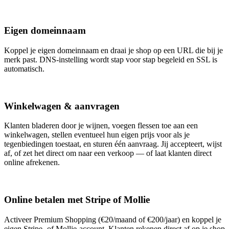
Eigen domeinnaam
Koppel je eigen domeinnaam en draai je shop op een URL die bij je
merk past. DNS-instelling wordt stap voor stap begeleid en SSL is
automatisch.
Winkelwagen & aanvragen
Klanten bladeren door je wijnen, voegen flessen toe aan een
winkelwagen, stellen eventueel hun eigen prijs voor als je
tegenbiedingen toestaat, en sturen één aanvraag. Jij accepteert, wijst
af, of zet het direct om naar een verkoop — of laat klanten direct
online afrekenen.
Online betalen met Stripe of Mollie
Activeer Premium Shopping (€20/maand of €200/jaar) en koppel je
eigen Stripe- of Mollie-account. Klanten rekenen direct af op je shop