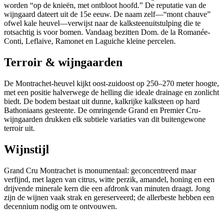
worden “op de knieën, met ontbloot hoofd.” De reputatie van de
wijngaard dateert uit de 15e eeuw. De naam zelf—“mont chauve”
ofwel kale heuvel—verwijst naar de kalksteenuitstulping die te
rotsachtig is voor bomen. Vandaag bezitten Dom. de la Romanée-
Conti, Leflaive, Ramonet en Laguiche kleine percelen.
Terroir & wijngaarden
De Montrachet-heuvel kijkt oost-zuidoost op 250–270 meter hoogte,
met een positie halverwege de helling die ideale drainage en zonlicht
biedt. De bodem bestaat uit dunne, kalkrijke kalksteen op hard
Bathoniaans gesteente. De omringende Grand en Premier Cru-
wijngaarden drukken elk subtiele variaties van dit buitengewone
terroir uit.
Wijnstijl
Grand Cru Montrachet is monumentaal: geconcentreerd maar
verfijnd, met lagen van citrus, witte perzik, amandel, honing en een
drijvende minerale kern die een afdronk van minuten draagt. Jong
zijn de wijnen vaak strak en gereserveerd; de allerbeste hebben een
decennium nodig om te ontvouwen.