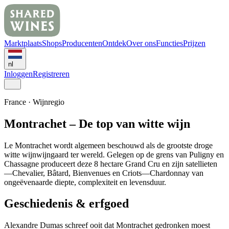
Marktplaats
Shops
Producenten
Ontdek
Over ons
Functies
Prijzen
nl
Inloggen
Registreren
France
·
Wijnregio
Montrachet – De top van witte wijn
Le Montrachet wordt algemeen beschouwd als de grootste droge
witte wijnwijngaard ter wereld. Gelegen op de grens van Puligny en
Chassagne produceert deze 8 hectare Grand Cru en zijn satellieten
—Chevalier, Bâtard, Bienvenues en Criots—Chardonnay van
ongeëvenaarde diepte, complexiteit en levensduur.
Geschiedenis & erfgoed
Alexandre Dumas schreef ooit dat Montrachet gedronken moest