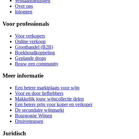
Wijnaanbiedingen
Over ons
Inloggen
Voor professionals
Voor verkopers
Online verkoop
Groothandel (B2B)
Boekhoudkoppeling
Geplande drops
Bouw een community
Meer informatie
Een betere marktplaats voor wijn
Voor en door liefhebbers
Makkelijk jouw wijncollectie delen
Een betere prijs voor koper en verkoper
De secundaire wijnmarkt
Bourgogne Wijnen
Druivenrassen
Juridisch