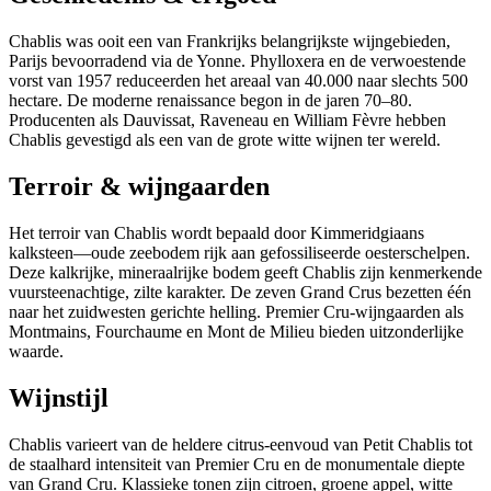
Chablis was ooit een van Frankrijks belangrijkste wijngebieden,
Parijs bevoorradend via de Yonne. Phylloxera en de verwoestende
vorst van 1957 reduceerden het areaal van 40.000 naar slechts 500
hectare. De moderne renaissance begon in de jaren 70–80.
Producenten als Dauvissat, Raveneau en William Fèvre hebben
Chablis gevestigd als een van de grote witte wijnen ter wereld.
Terroir & wijngaarden
Het terroir van Chablis wordt bepaald door Kimmeridgiaans
kalksteen—oude zeebodem rijk aan gefossiliseerde oesterschelpen.
Deze kalkrijke, mineraalrijke bodem geeft Chablis zijn kenmerkende
vuursteenachtige, zilte karakter. De zeven Grand Crus bezetten één
naar het zuidwesten gerichte helling. Premier Cru-wijngaarden als
Montmains, Fourchaume en Mont de Milieu bieden uitzonderlijke
waarde.
Wijnstijl
Chablis varieert van de heldere citrus-eenvoud van Petit Chablis tot
de staalhard intensiteit van Premier Cru en de monumentale diepte
van Grand Cru. Klassieke tonen zijn citroen, groene appel, witte