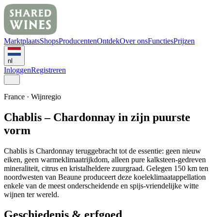
Marktplaats
Shops
Producenten
Ontdek
Over ons
Functies
Prijzen
nl
Inloggen
Registreren
France
·
Wijnregio
Chablis – Chardonnay in zijn puurste
vorm
Chablis is Chardonnay teruggebracht tot de essentie: geen nieuw
eiken, geen warmeklimaatrijkdom, alleen pure kalksteen-gedreven
mineraliteit, citrus en kristalheldere zuurgraad. Gelegen 150 km ten
noordwesten van Beaune produceert deze koeleklimaatappellation
enkele van de meest onderscheidende en spijs-vriendelijke witte
wijnen ter wereld.
Geschiedenis & erfgoed