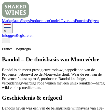
Marktplaats
Shops
Producenten
Ontdek
Over ons
Functies
Prijzen
nl
Inloggen
Registreren
France
·
Wijnregio
Bandol – De thuisbasis van Mourvèdre
Bandol is de meest prestigieuze rode-wijnappellation van de
Provence, gebouwd op de Mourvèdre-druif. Waar de rest van de
Provence focust op rosé, produceert Bandol krachtige,
verouderingswaardige rode wijnen met een uniek karakter—hartig,
wild en diep mediterraan.
Geschiedenis & erfgoed
Bandols haven was een van de belangrijkste wijnhavens van 18e-