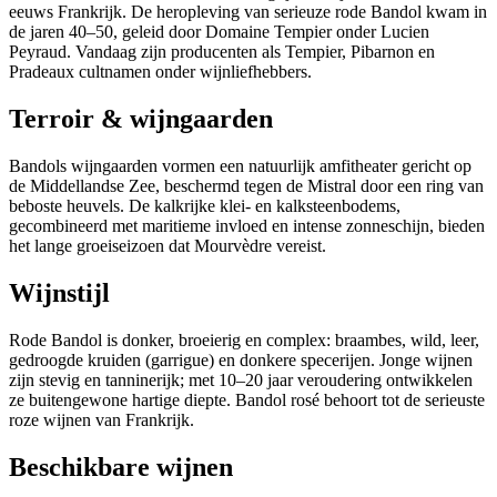
eeuws Frankrijk. De heropleving van serieuze rode Bandol kwam in
de jaren 40–50, geleid door Domaine Tempier onder Lucien
Peyraud. Vandaag zijn producenten als Tempier, Pibarnon en
Pradeaux cultnamen onder wijnliefhebbers.
Terroir & wijngaarden
Bandols wijngaarden vormen een natuurlijk amfitheater gericht op
de Middellandse Zee, beschermd tegen de Mistral door een ring van
beboste heuvels. De kalkrijke klei- en kalksteenbodems,
gecombineerd met maritieme invloed en intense zonneschijn, bieden
het lange groeiseizoen dat Mourvèdre vereist.
Wijnstijl
Rode Bandol is donker, broeierig en complex: braambes, wild, leer,
gedroogde kruiden (garrigue) en donkere specerijen. Jonge wijnen
zijn stevig en tanninerijk; met 10–20 jaar veroudering ontwikkelen
ze buitengewone hartige diepte. Bandol rosé behoort tot de serieuste
roze wijnen van Frankrijk.
Beschikbare wijnen