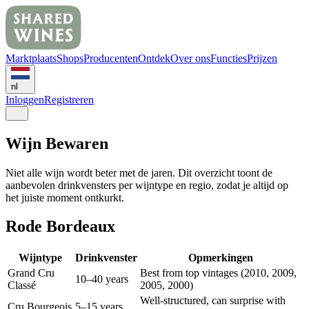
Marktplaats
Shops
Producenten
Ontdek
Over ons
Functies
Prijzen
nl
Inloggen
Registreren
Wijn Bewaren
Niet alle wijn wordt beter met de jaren. Dit overzicht toont de
aanbevolen drinkvensters per wijntype en regio, zodat je altijd op
het juiste moment ontkurkt.
Rode Bordeaux
Wijntype
Drinkvenster
Opmerkingen
Grand Cru
Best from top vintages (2010, 2009,
10–40 years
Classé
2005, 2000)
Well-structured, can surprise with
Cru Bourgeois
5–15 years