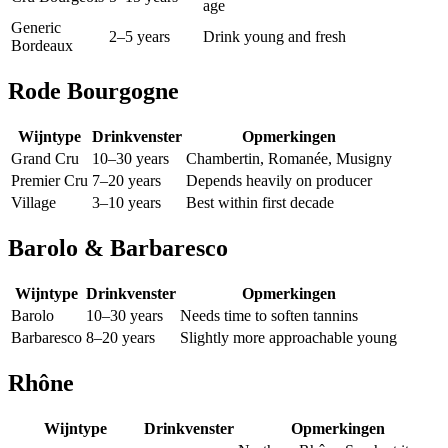
age
Generic
2–5 years
Drink young and fresh
Bordeaux
Rode Bourgogne
Wijntype
Drinkvenster
Opmerkingen
Grand Cru
10–30 years
Chambertin, Romanée, Musigny
Premier Cru
7–20 years
Depends heavily on producer
Village
3–10 years
Best within first decade
Barolo & Barbaresco
Wijntype
Drinkvenster
Opmerkingen
Barolo
10–30 years
Needs time to soften tannins
Barbaresco
8–20 years
Slightly more approachable young
Rhône
Wijntype
Drinkvenster
Opmerkingen