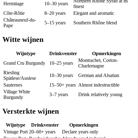
Northern Rhône Syrah at its
Hermitage
10–30 years
finest
Côte-Rôtie
8–20 years
Elegant and aromatic
Châteauneuf-du-
5–15 years
Southern Rhône blend
Pape
Witte wijnen
Wijntype
Drinkvenster
Opmerkingen
Montrachet, Corton-
Grand Cru Burgundy
10–25 years
Charlemagne
Riesling
10–30 years
German and Alsatian
Spätlese/Auslese
Sauternes
15–50+ years
Almost indestructible
Village White
3–7 years
Drink relatively young
Burgundy
Versterkte wijnen
Wijntype
Drinkvenster
Opmerkingen
Vintage Port
20–60+ years
Declare years only