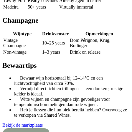
Tawny Port
Ready / decades
Already aged in barrel
Madeira
50+ years
Virtually immortal
Champagne
Wijntype
Drinkvenster
Opmerkingen
Vintage
Dom Pérignon, Krug,
10–25 years
Champagne
Bollinger
Non-vintage
1–3 years
Drink on release
Bewaartips
Bewaar wijn horizontaal bij 12–14°C en een
luchtvochtigheid van circa 70%.
Vermijd direct licht en trillingen — een donkere, rustige
kelder is ideaal.
Witte wijnen en champagne zijn gevoeliger voor
temperatuurschommelingen dan rode wijnen.
Heb je flessen die hun piek bereikt hebben? Overweeg ze
te verkopen via Shared Wines.
Bekijk de marktplaats