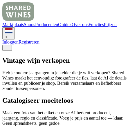
Marktplaats
Shops
Producenten
Ontdek
Over ons
Functies
Prijzen
nl
Inloggen
Registreren
Vintage wijn verkopen
Heb je oudere jaargangen in je kelder die je wilt verkopen? Shared
Wines maakt het eenvoudig: fotografeer de fles, laat de AI de details
invullen en publiceer je shop. Bereik verzamelaars en liefhebbers
zonder tussenpersonen.
Catalogiseer moeiteloos
Maak een foto van het etiket en onze AI herkent producent,
jaargang, regio en classificatie. Voeg je prijs en aantal toe — klaar.
Geen spreadsheets, geen gedoe.