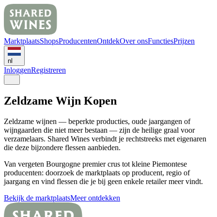
Marktplaats
Shops
Producenten
Ontdek
Over ons
Functies
Prijzen
nl
Inloggen
Registreren
Zeldzame Wijn Kopen
Zeldzame wijnen — beperkte producties, oude jaargangen of
wijngaarden die niet meer bestaan — zijn de heilige graal voor
verzamelaars. Shared Wines verbindt je rechtstreeks met eigenaren
die deze bijzondere flessen aanbieden.
Van vergeten Bourgogne premier crus tot kleine Piemontese
producenten: doorzoek de marktplaats op producent, regio of
jaargang en vind flessen die je bij geen enkele retailer meer vindt.
Bekijk de marktplaats
Meer ontdekken