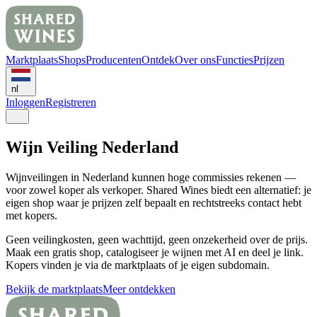
Marktplaats
Shops
Producenten
Ontdek
Over ons
Functies
Prijzen
nl
Inloggen
Registreren
Wijn Veiling Nederland
Wijnveilingen in Nederland kunnen hoge commissies rekenen —
voor zowel koper als verkoper. Shared Wines biedt een alternatief: je
eigen shop waar je prijzen zelf bepaalt en rechtstreeks contact hebt
met kopers.
Geen veilingkosten, geen wachttijd, geen onzekerheid over de prijs.
Maak een gratis shop, catalogiseer je wijnen met AI en deel je link.
Kopers vinden je via de marktplaats of je eigen subdomain.
Bekijk de marktplaats
Meer ontdekken