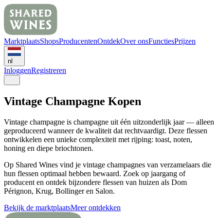
Marktplaats
Shops
Producenten
Ontdek
Over ons
Functies
Prijzen
nl
Inloggen
Registreren
Vintage Champagne Kopen
Vintage champagne is champagne uit één uitzonderlijk jaar — alleen
geproduceerd wanneer de kwaliteit dat rechtvaardigt. Deze flessen
ontwikkelen een unieke complexiteit met rijping: toast, noten,
honing en diepe briochtonen.
Op Shared Wines vind je vintage champagnes van verzamelaars die
hun flessen optimaal hebben bewaard. Zoek op jaargang of
producent en ontdek bijzondere flessen van huizen als Dom
Pérignon, Krug, Bollinger en Salon.
Bekijk de marktplaats
Meer ontdekken