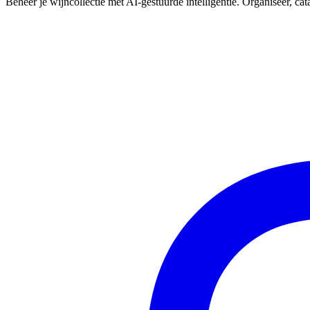
Beheer je wijncollectie met AI-gestuurde intelligentie. Organiseer, ca