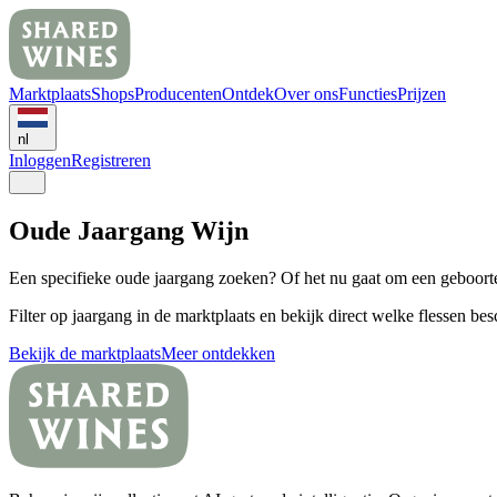
Marktplaats
Shops
Producenten
Ontdek
Over ons
Functies
Prijzen
nl
Inloggen
Registreren
Oude Jaargang Wijn
Een specifieke oude jaargang zoeken? Of het nu gaat om een geboortej
Filter op jaargang in de marktplaats en bekijk direct welke flessen b
Bekijk de marktplaats
Meer ontdekken